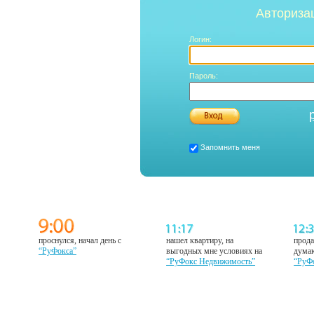
Авториза
Логин:
Пароль:
Запомнить меня
проснулся, начал день с
нашел квартиру, на
прода
“РуФокса”
выгодных мне условиях на
думаю
“РуФокс Недвижимость”
“РуФ