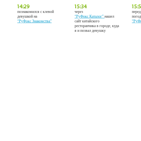
познакомился с клевой
через
перед
девушкой на
“РуФокс Каталог”
нашел
погод
“РуФокс Знакомства”
сайт китайского
“РуФ
ресторанчика в городе, куда
я и позвал девушку