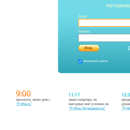
Авториза
Логин:
Пароль:
Запомнить меня
проснулся, начал день с
нашел квартиру, на
прода
“РуФокса”
выгодных мне условиях на
думаю
“РуФокс Недвижимость”
“РуФ