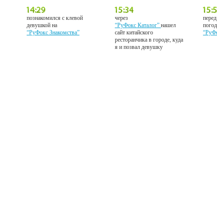
познакомился с клевой
через
перед
девушкой на
“РуФокс Каталог”
нашел
погод
“РуФокс Знакомства”
сайт китайского
“РуФ
ресторанчика в городе, куда
я и позвал девушку