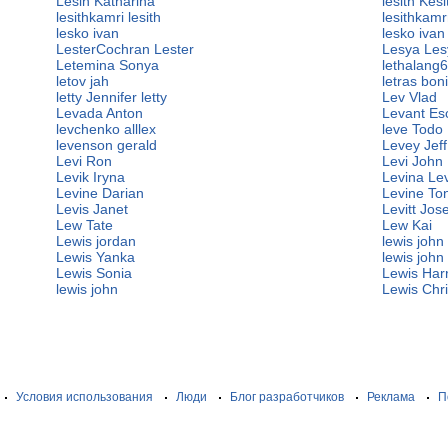
Lesin Katharina
lesith Kesi
lesithkamri lesith
lesithkamrn
lesko ivan
lesko ivan
LesterCochran Lester
Lesya Les
Letemina Sonya
lethalang6
letov jah
letras bon
letty Jennifer letty
Lev Vlad
Levada Anton
Levant Es
levchenko alllex
leve Todo
levenson gerald
Levey Jeff
Levi Ron
Levi John
Levik Iryna
Levina Le
Levine Darian
Levine To
Levis Janet
Levitt Jos
Lew Tate
Lew Kai
Lewis jordan
lewis john
Lewis Yanka
lewis john
Lewis Sonia
Lewis Har
lewis john
Lewis Chr
Условия использования
Люди
Блог разработчиков
Реклама
П