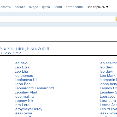
новости
работа
видео
фото
блоги
астрология
Все сервисы
У
Ф
Х
Ц
Ч
Ш
Щ
Ъ
Ы
Ь
Э
Ю
Я
U
V
W
X
Y
Z
leo devil
leo shelto
Leo Ezra
leo devil
Leo Elia
leo davi
leo thomas
Leo Mark
Leofanova L.I
leomartin
Leon Bob
leona hen
Leonardofd Leonardofd
Leonov U
Leontiev Vlad
Leontiev 
leoo malina
Leoraseo
Lepnev Nik
Lera Lera
lera Lera
Lerma Ja
leroymeyer leroy
Les YUliy
lesak vova
lesak vov