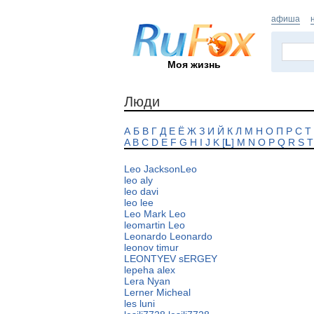
афиша
Моя жизнь
Люди
А
Б
В
Г
Д
Е
Ё
Ж
З
И
Й
К
Л
М
Н
О
П
Р
С
Т
A
B
C
D
E
F
G
H
I
J
K
[
L
]
M
N
O
P
Q
R
S
T
Leo JacksonLeo
leo aly
leo davi
leo lee
Leo Mark Leo
leomartin Leo
Leonardo Leonardo
leonov timur
LEONTYEV sERGEY
lepeha alex
Lera Nyan
Lerner Micheal
les luni