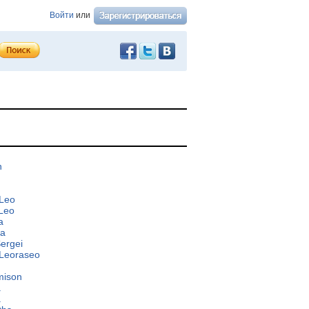
Войти
или
n
 Leo
 Leo
a
ra
Sergei
 Leoraseo
mison
a
a