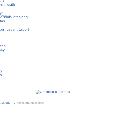
ths
ini lesith
ya
278lais lethalang
itas
cort Levant Escort
vina
ney
e
ry
is
омощь
сообщить об ошибке