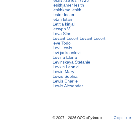
lesili7728 lesili7728
lesithjamer lesith
lesithkme lesith
lester lester
letan letan
Letitia kinjal
letsvpn V
Leva Stas
Levant Escort Levant Escort
leve Todo
Levi Lewis
levi jacksonlevi
Levina Elena
Levinskaya Stefanie
Levkin Leonid
Lewin Mary
Lewis Sophia
Lewis Charlie
Lewis Alexander
© 2007—2026 ООО «РуФокс»
О проекте