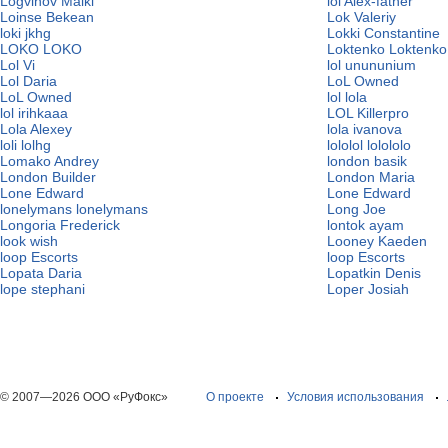
Logvinov Maikl
loi Alex-father
Loinse Bekean
Lok Valeriy
loki jkhg
Lokki Constantine
LOKO LOKO
Loktenko Loktenko
Lol Vi
lol unununium
Lol Daria
LoL Owned
LoL Owned
lol lola
lol irihkaaa
LOL Killerpro
Lola Alexey
lola ivanova
loli lolhg
lololol lolololo
Lomako Andrey
london basik
London Builder
London Maria
Lone Edward
Lone Edward
lonelymans lonelymans
Long Joe
Longoria Frederick
lontok ayam
look wish
Looney Kaeden
loop Escorts
loop Escorts
Lopata Daria
Lopatkin Denis
lope stephani
Loper Josiah
© 2007—2026 ООО «РуФокс»
О проекте
Условия использования