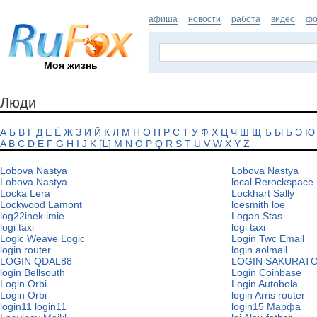
афиша
новости
работа
видео
фо
Моя жизнь
Люди
А
Б
В
Г
Д
Е
Ё
Ж
З
И
Й
К
Л
М
Н
О
П
Р
С
Т
У
Ф
Х
Ц
Ч
Ш
Щ
Ъ
Ы
Ь
Э
Ю
A
B
C
D
E
F
G
H
I
J
K
[
L
]
M
N
O
P
Q
R
S
T
U
V
W
X
Y
Z
Lobova Nastya
Lobova Nastya
Lobova Nastya
local Rerockspace
Locka Lera
Lockhart Sally
Lockwood Lamont
loesmith loe
log22inek imie
Logan Stas
logi taxi
logi taxi
Logic Weave Logic
Login Twc Email
login router
login aolmail
LOGIN QDAL88
LOGIN SAKURAT
login Bellsouth
Login Coinbase
Login Orbi
Login Autobola
Login Orbi
login Arris router
login11 login11
login15 Марфа