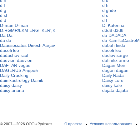
d h
d d
d f
d h
d g
d ghde
d sf
d s
d d
d f
D-man D-man
D. Katerina
D.RGMR/LKM ERGTKER';K
d3d8 d3d8
Da Da
da DADADA
da da
da KamillaCastroM
Daassociates Dinesh Aarjav
dabah linda
dacofi leo
dacofi leo
dadashov raul
dadiev sarge
daevion daevion
dafinilrx armo
DAFTAR vegas
Dagan Meir
DAGERUS Андрей
dagon dagan
Daily Cracking
Daily Rada
dainikastrology Dainik
Daisy Lore
daisy daisy
daisy kale
daisy ariana
dajata dajata
© 2007—2026 ООО «РуФокс»
О проекте
Условия использования