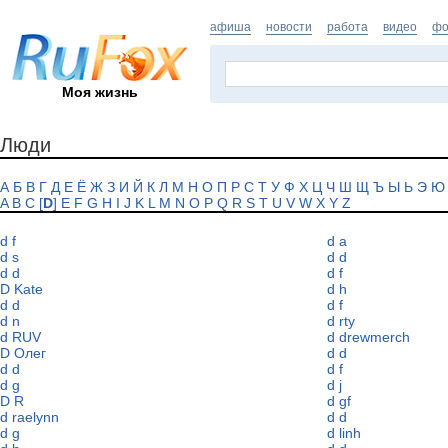
афиша
новости
работа
видео
фо
Моя жизнь
Люди
А
Б
В
Г
Д
Е
Ё
Ж
З
И
Й
К
Л
М
Н
О
П
Р
С
Т
У
Ф
Х
Ц
Ч
Ш
Щ
Ъ
Ы
Ь
Э
Ю
A
B
C
[
D
]
E
F
G
H
I
J
K
L
M
N
O
P
Q
R
S
T
U
V
W
X
Y
Z
d f
d a
d s
d d
d d
d f
D Kate
d h
d d
d f
d n
d rty
d RUV
d drewmerch
D Олег
d d
d d
d f
d g
d j
D R
d gf
d raelynn
d d
d g
d linh