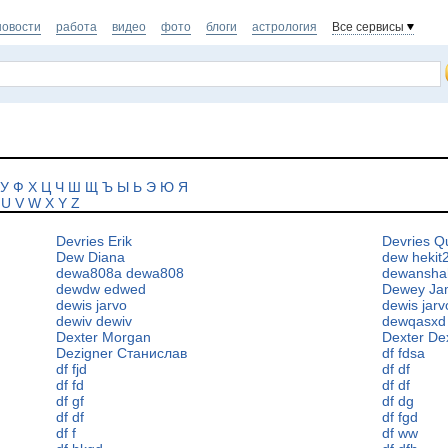
новости
работа
видео
фото
блоги
астрология
Все сервисы
У
Ф
Х
Ц
Ч
Ш
Щ
Ъ
Ы
Ь
Э
Ю
Я
U
V
W
X
Y
Z
Devries Erik
Devries Q
Dew Diana
dew hekit
dewa808a dewa808
dewansha
dewdw edwed
Dewey Ja
dewis jarvo
dewis jarv
dewiv dewiv
dewqasxd 
Dexter Morgan
Dexter De
Dezigner Станислав
df fdsa
df fjd
df df
df fd
df df
df gf
df dg
df df
df fgd
df f
df ww