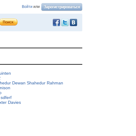
Войти
или
uinten
2
hedur Dewan Shahedur Rahman
mison
o
sdferf
xter Davies