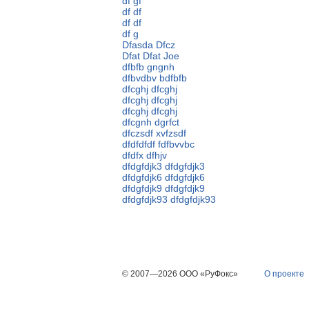
df gf
df df
df df
df g
Dfasda Dfcz
Dfat Dfat Joe
dfbfb gngnh
dfbvdbv bdfbfb
dfcghj dfcghj
dfcghj dfcghj
dfcghj dfcghj
dfcgnh dgrfct
dfczsdf xvfzsdf
dfdfdfdf fdfbvvbc
dfdfx dfhjv
dfdgfdjk3 dfdgfdjk3
dfdgfdjk6 dfdgfdjk6
dfdgfdjk9 dfdgfdjk9
dfdgfdjk93 dfdgfdjk93
© 2007—2026 ООО «РуФокс»
О проекте