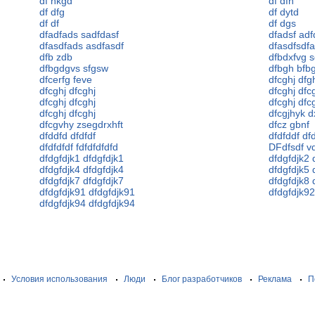
df hkgd
df dfh
df dfg
df dytd
df df
df dgs
dfadfads sadfdasf
dfadsf adf
dfasdfads asdfasdf
dfasdfsdf
dfb zdb
dfbdxfvg 
dfbgdgvs sfgsw
dfbgh bfb
dfcerfg feve
dfcghj dfg
dfcghj dfcghj
dfcghj dfc
dfcghj dfcghj
dfcghj dfc
dfcghj dfcghj
dfcgjhyk d
dfcgvhy zsegdrxhft
dfcz gbnf
dfddfd dfdfdf
dfdfddf df
dfdfdfdf fdfdfdfdfd
DFdfsdf v
dfdgfdjk1 dfdgfdjk1
dfdgfdjk2 
dfdgfdjk4 dfdgfdjk4
dfdgfdjk5 
dfdgfdjk7 dfdgfdjk7
dfdgfdjk8 
dfdgfdjk91 dfdgfdjk91
dfdgfdjk92
dfdgfdjk94 dfdgfdjk94
Условия использования
Люди
Блог разработчиков
Реклама
П