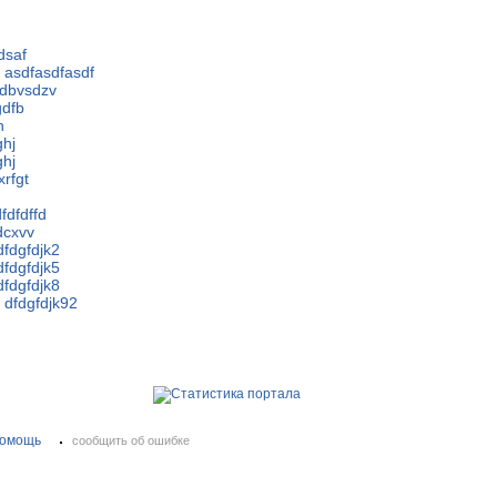
dsaf
a asdfasdfasdf
sdbvsdzv
gdfb
h
ghj
ghj
xrfgt
dfdfdffd
dcxvv
dfdgfdjk2
dfdgfdjk5
dfdgfdjk8
 dfdgfdjk92
омощь
сообщить об ошибке