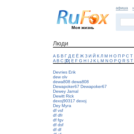
афиша
Моя жизнь
Люди
А
Б
В
Г
Д
Е
Ё
Ж
З
И
Й
К
Л
М
Н
О
П
Р
С
Т
A
B
C
[
D
]
E
F
G
H
I
J
K
L
M
N
O
P
Q
R
S
T
Devries Erik
dew olv
dewa808 dewa808
Dewapoker67 Dewapoker67
Dewey Jamal
Dewitt Rick
dexoj90317 dexoj
Dey Myra
df vsf
df dfr
df fgv
df dsf
df df