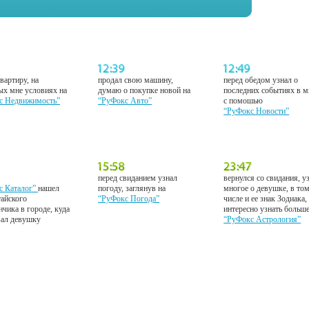
вартиру, на
продал свою машину,
перед обедом узнал о
ых мне условиях на
думаю о покупке новой на
последних событиях в м
с Недвижимость”
“РуФокс Авто”
с помошью
“РуФокс Новости”
перед свиданием узнал
вернулся со свидания, у
с Каталог”
нашел
погоду, заглянув на
многое о девушке, в то
тайского
“РуФокс Погода”
числе и ее знак Зодиака,
нчика в городе, куда
интересно узнать больш
вал девушку
“РуФокс Астрология”