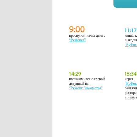
проснулся, начал день с
нашел к
“РуФокса”
выгодн
“РуФок
познакомился с клевой
через
девушкой на
“РуФок
“РуФокс Знакомства”
сайт ки
рестора
я и поз