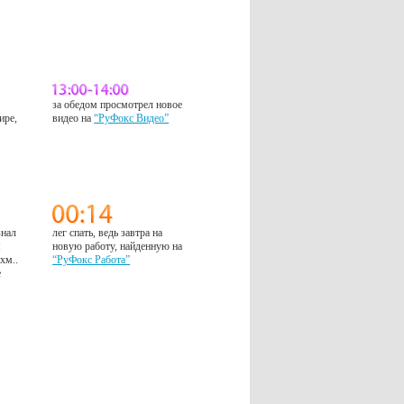
за обедом просмотрел новое
ире,
видео на
“РуФокс Видео”
знал
лег спать, ведь завтра на
м
новую работу, найденную на
 хм..
“РуФокс Работа”
е