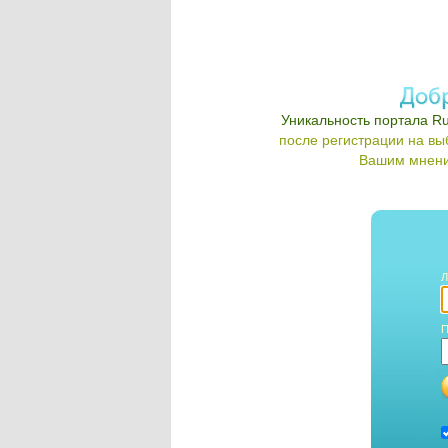
Уникальность портала Ru
после регистрации на в
Вашим мнени
Л
П