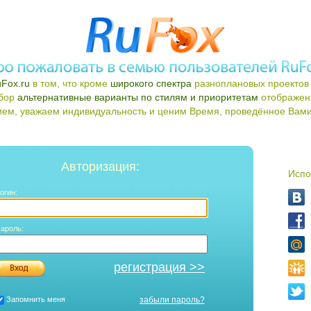
Fox.ru
в том, что кроме
широкого спектра
разноплановых проектов 
ыбор
альтернативные варианты по стилям и приоритетам
отображен
ем, уважаем индивидуальность и ценим Время, проведённое Вами 
Авторизация:
Испо
огин:
ароль:
регистрация >>
Запомнить меня
забыли пароль?