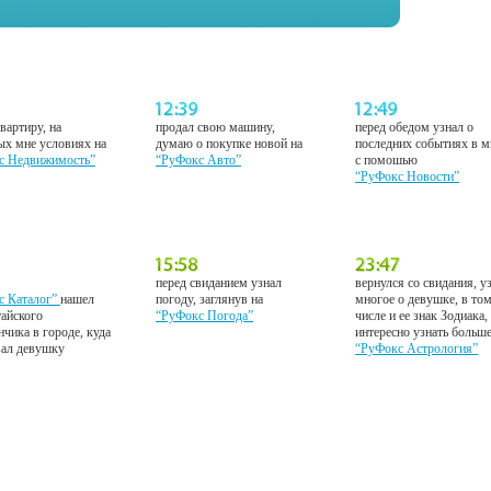
вартиру, на
продал свою машину,
перед обедом узнал о
ых мне условиях на
думаю о покупке новой на
последних событиях в м
с Недвижимость”
“РуФокс Авто”
с помошью
“РуФокс Новости”
перед свиданием узнал
вернулся со свидания, у
с Каталог”
нашел
погоду, заглянув на
многое о девушке, в то
тайского
“РуФокс Погода”
числе и ее знак Зодиака,
нчика в городе, куда
интересно узнать больш
вал девушку
“РуФокс Астрология”