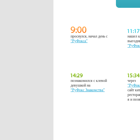
проснулся, начал день с
нашел к
“РуФокса”
выгодн
“РуФок
познакомился с клевой
через
девушкой на
“РуФок
“РуФокс Знакомства”
сайт ки
рестора
я и поз