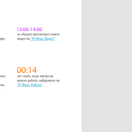
за обедом просмотрел новое
ире,
видео на
“РуФокс Видео”
знал
лег спать, ведь завтра на
м
новую работу, найденную на
 хм..
“РуФокс Работа”
е