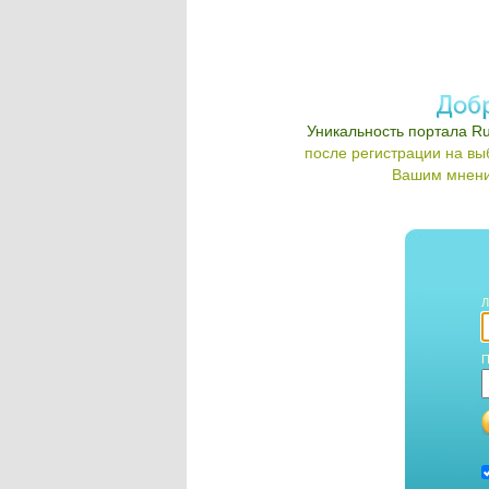
Уникальность портала Ru
после регистрации на в
Вашим мнени
Л
П