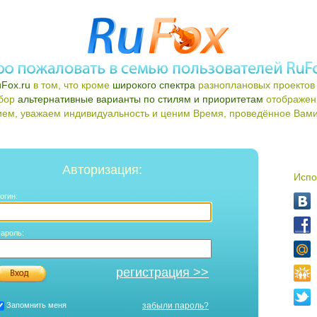
Fox.ru
в том, что кроме
широкого спектра
разноплановых проектов 
ыбор
альтернативные варианты по стилям и приоритетам
отображен
ем, уважаем индивидуальность и ценим Время, проведённое Вами 
Авторизация:
Испо
огин:
ароль:
регистрация >>
Запомнить меня
забыли пароль?