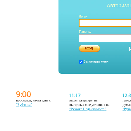
Авториза
Логин:
Пароль:
Запомнить меня
проснулся, начал день с
нашел квартиру, на
прода
“РуФокса”
выгодных мне условиях на
думаю
“РуФокс Недвижимость”
“РуФ