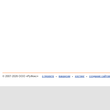
© 2007-2026 ООО «РуФокс»
о проекте
вакансии
хостинг
создание сайто