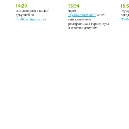
познакомился с клевой
через
перед
девушкой на
“РуФокс Каталог”
нашел
погод
“РуФокс Знакомства”
сайт китайского
“РуФ
ресторанчика в городе, куда
я и позвал девушку