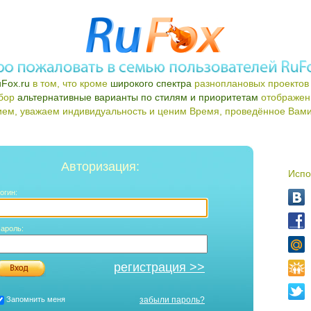
Fox.ru
в том, что кроме
широкого спектра
разноплановых проектов 
ыбор
альтернативные варианты по стилям и приоритетам
отображен
ем, уважаем индивидуальность и ценим Время, проведённое Вами 
Авторизация:
Испо
огин:
ароль:
регистрация >>
Запомнить меня
забыли пароль?