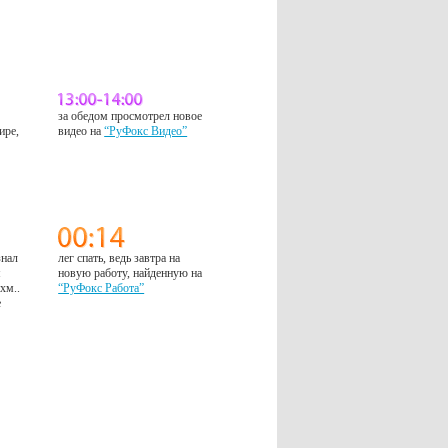
за обедом просмотрел новое
ире,
видео на
“РуФокс Видео”
знал
лег спать, ведь завтра на
м
новую работу, найденную на
 хм..
“РуФокс Работа”
е