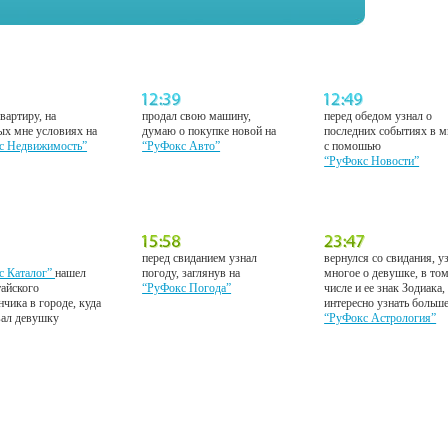
вартиру, на
продал свою машину,
перед обедом узнал о
ых мне условиях на
думаю о покупке новой на
последних событиях в м
с Недвижимость”
“РуФокс Авто”
с помошью
“РуФокс Новости”
перед свиданием узнал
вернулся со свидания, у
с Каталог”
нашел
погоду, заглянув на
многое о девушке, в то
тайского
“РуФокс Погода”
числе и ее знак Зодиака,
нчика в городе, куда
интересно узнать больш
вал девушку
“РуФокс Астрология”