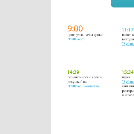
проснулся, начал день с
нашел к
“РуФокса”
выгодн
“РуФок
познакомился с клевой
через
девушкой на
“РуФок
“РуФокс Знакомства”
сайт ки
рестора
я и поз