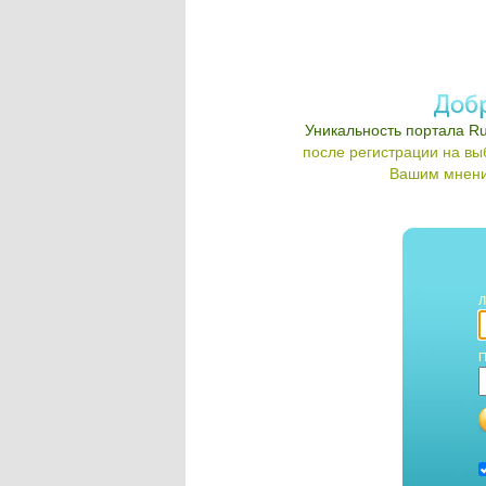
Уникальность портала Ru
после регистрации на в
Вашим мнени
Л
П