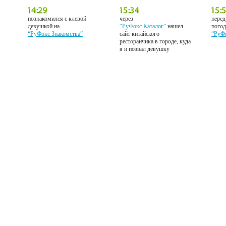
познакомился с клевой
через
перед
девушкой на
“РуФокс Каталог”
нашел
погод
“РуФокс Знакомства”
сайт китайского
“РуФ
ресторанчика в городе, куда
я и позвал девушку