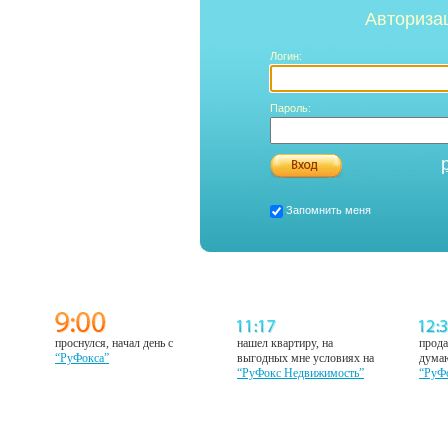
Авториза
Логин:
Пароль:
Запомнить меня
проснулся, начал день с
нашел квартиру, на
прода
“РуФокса”
выгодных мне условиях на
думаю
“РуФокс Недвижимость”
“РуФ