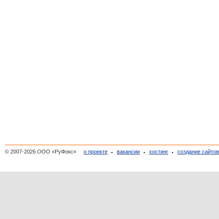
© 2007-2026 ООО «РуФокс»
о проекте
вакансии
хостинг
создание сайто