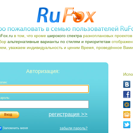
Fox.ru
в том, что кроме
широкого спектра
разноплановых проектов 
ыбор
альтернативные варианты по стилям и приоритетам
отображен
ем, уважаем индивидуальность и ценим Время, проведённое Вами 
Авторизация:
Испо
огин:
ароль:
регистрация >>
Запомнить меня
забыли пароль?