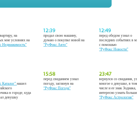
вартиру, на
продал свою машину,
перед обедом узнал о
ых мне условиях на
думаю о покупке новой на
последних событиях в м
с Недвижимость”
“РуФокс Авто”
с помошью
“РуФокс Новости”
перед свиданием узнал
вернулся со свидания, у
с Каталог”
нашел
погоду, заглянув на
многое о девушке, в то
тайского
“РуФокс Погода”
числе и ее знак Зодиака,
нчика в городе, куда
интересно узнать больш
вал девушку
“РуФокс Астрология”