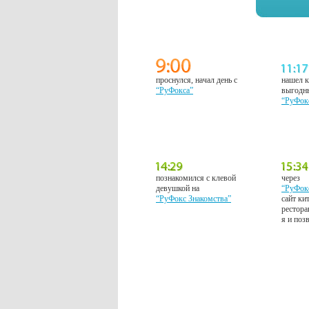
проснулся, начал день с
нашел к
“РуФокса”
выгодн
“РуФок
познакомился с клевой
через
девушкой на
“РуФок
“РуФокс Знакомства”
сайт ки
рестора
я и поз