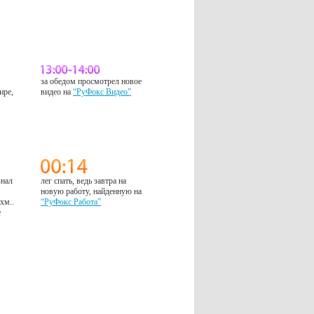
за обедом просмотрел новое
ире,
видео на
“РуФокс Видео”
знал
лег спать, ведь завтра на
м
новую работу, найденную на
 хм..
“РуФокс Работа”
е