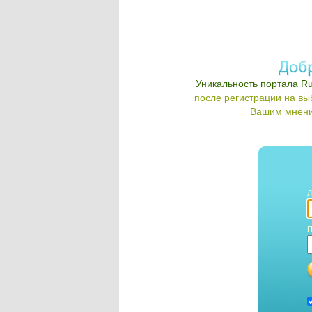
Уникальность портала Ru
после регистрации на в
Вашим мнени
Л
П