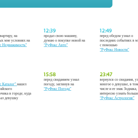
вартиру, на
продал свою машину,
перед обедом узнал о
ых мне условиях на
думаю о покупке новой на
последних событиях в м
с Недвижимость”
“РуФокс Авто”
с помошью
“РуФокс Новости”
перед свиданием узнал
вернулся со свидания, у
с Каталог”
нашел
погоду, заглянув на
многое о девушке, в то
тайского
“РуФокс Погода”
числе и ее знак Зодиака,
нчика в городе, куда
интересно узнать больш
вал девушку
“РуФокс Астрология”