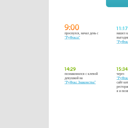
проснулся, начал день с
нашел к
“РуФокса”
выгодн
“РуФок
познакомился с клевой
через
девушкой на
“РуФок
“РуФокс Знакомства”
сайт ки
рестора
я и поз