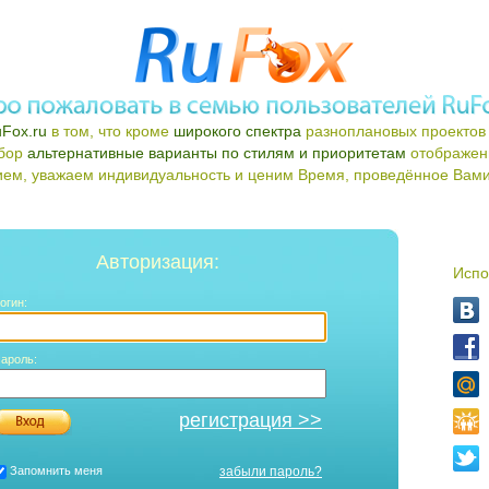
Fox.ru
в том, что кроме
широкого спектра
разноплановых проектов 
ыбор
альтернативные варианты по стилям и приоритетам
отображен
ем, уважаем индивидуальность и ценим Время, проведённое Вами 
Авторизация:
Испо
огин:
ароль:
регистрация >>
Запомнить меня
забыли пароль?