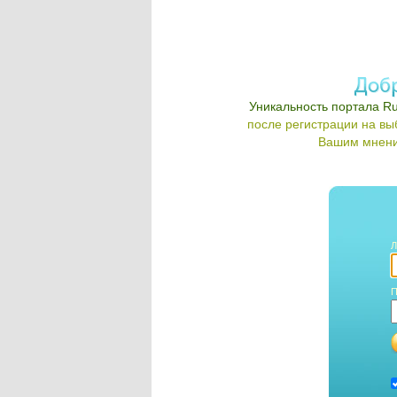
Уникальность портала Ru
после регистрации на в
Вашим мнени
Л
П