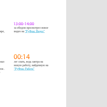
за обедом просмотрел новое
ире,
видео на
“РуФокс Видео”
знал
лег спать, ведь завтра на
м
новую работу, найденную на
 хм..
“РуФокс Работа”
е