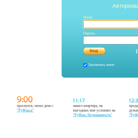
Авториза
Логин:
Пароль:
Запомнить меня
проснулся, начал день с
нашел квартиру, на
прода
“РуФокса”
выгодных мне условиях на
думаю
“РуФокс Недвижимость”
“РуФ