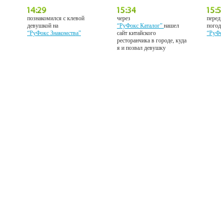
познакомился с клевой
через
перед
девушкой на
“РуФокс Каталог”
нашел
погод
“РуФокс Знакомства”
сайт китайского
“РуФ
ресторанчика в городе, куда
я и позвал девушку