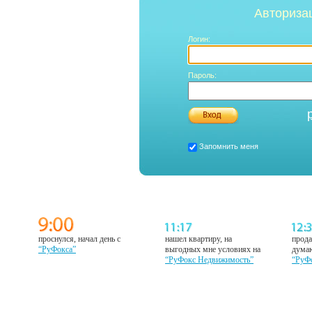
Авториза
Логин:
Пароль:
Запомнить меня
проснулся, начал день с
нашел квартиру, на
прода
“РуФокса”
выгодных мне условиях на
думаю
“РуФокс Недвижимость”
“РуФ