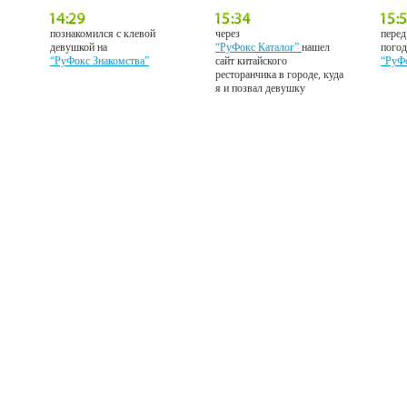
познакомился с клевой
через
перед
девушкой на
“РуФокс Каталог”
нашел
погод
“РуФокс Знакомства”
сайт китайского
“РуФ
ресторанчика в городе, куда
я и позвал девушку