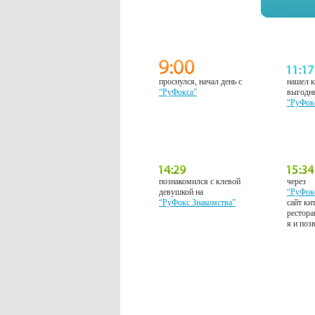
проснулся, начал день с
нашел к
“РуФокса”
выгодн
“РуФок
познакомился с клевой
через
девушкой на
“РуФок
“РуФокс Знакомства”
сайт ки
рестора
я и поз