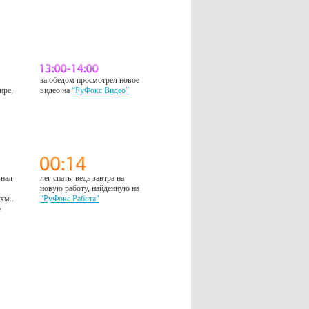
за обедом просмотрел новое
ире,
видео на
“РуФокс Видео”
знал
лег спать, ведь завтра на
м
новую работу, найденную на
 хм..
“РуФокс Работа”
е