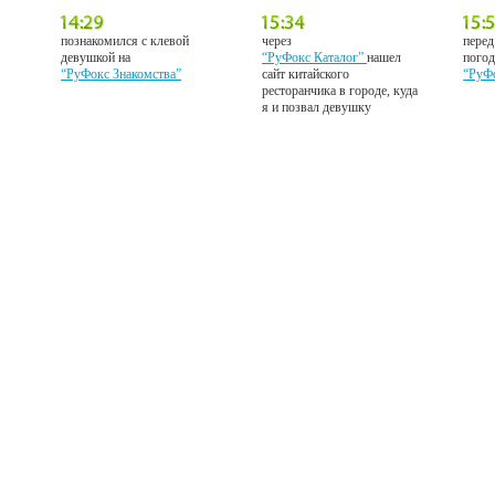
познакомился с клевой
через
перед
девушкой на
“РуФокс Каталог”
нашел
погод
“РуФокс Знакомства”
сайт китайского
“РуФ
ресторанчика в городе, куда
я и позвал девушку