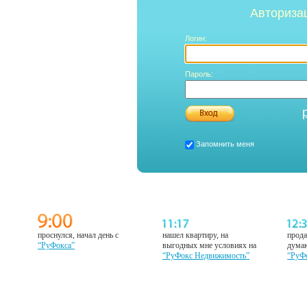
Авториза
Логин:
Пароль:
Запомнить меня
проснулся, начал день с
нашел квартиру, на
прода
“РуФокса”
выгодных мне условиях на
думаю
“РуФокс Недвижимость”
“РуФ