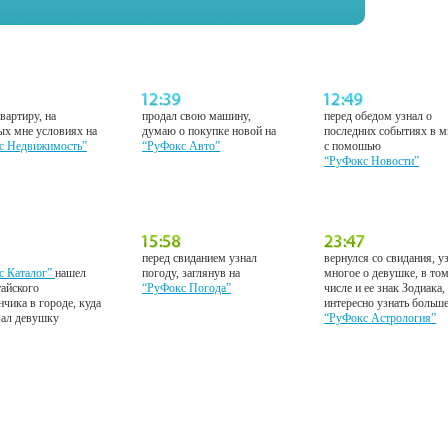
вартиру, на
продал свою машину,
перед обедом узнал о
ых мне условиях на
думаю о покупке новой на
последних событиях в м
с Недвижимость”
“РуФокс Авто”
с помошью
“РуФокс Новости”
перед свиданием узнал
вернулся со свидания, у
с Каталог”
нашел
погоду, заглянув на
многое о девушке, в то
тайского
“РуФокс Погода”
числе и ее знак Зодиака,
нчика в городе, куда
интересно узнать больш
вал девушку
“РуФокс Астрология”