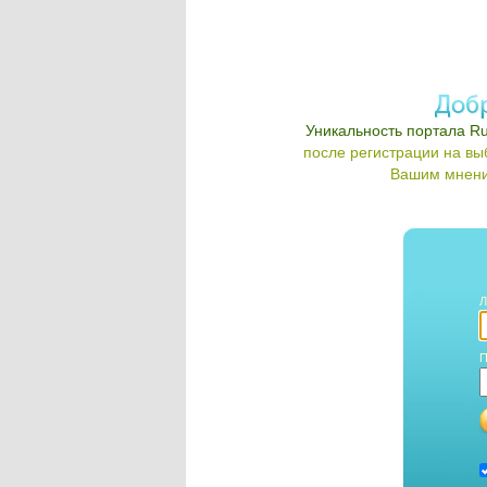
Уникальность портала Ru
после регистрации на в
Вашим мнени
Л
П