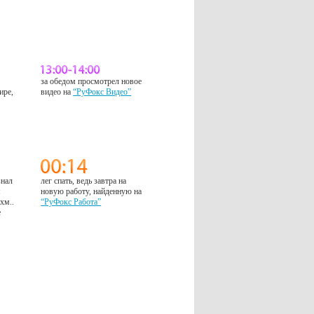
за обедом просмотрел новое
ире,
видео на
“РуФокс Видео”
знал
лег спать, ведь завтра на
м
новую работу, найденную на
 хм..
“РуФокс Работа”
е