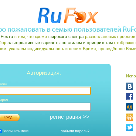
Fox.ru
в том, что кроме
широкого спектра
разноплановых проектов 
ыбор
альтернативные варианты по стилям и приоритетам
отображен
ем, уважаем индивидуальность и ценим Время, проведённое Вами 
Авторизация:
Испо
огин:
ароль:
регистрация >>
Запомнить меня
забыли пароль?