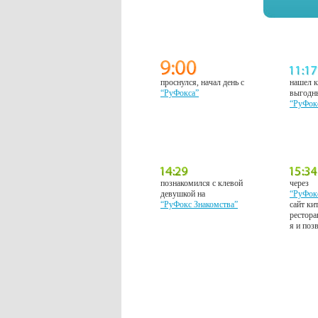
проснулся, начал день с
нашел к
“РуФокса”
выгодн
“РуФок
познакомился с клевой
через
девушкой на
“РуФок
“РуФокс Знакомства”
сайт ки
рестора
я и поз