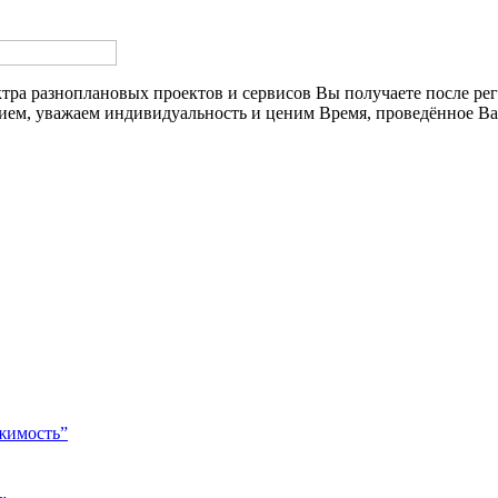
ктра
разноплановых проектов и сервисов Вы получаете после ре
м, уважаем индивидуальность и ценим Время, проведённое Ва
жимость”