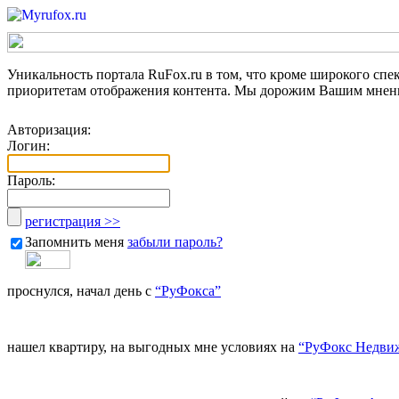
Уникальность портала RuFox.ru
в том, что кроме
широкого спе
приоритетам
отображения контента. Мы дорожим Вашим мнение
Авторизация:
Логин:
Пароль:
регистрация >>
Запомнить меня
забыли пароль?
проснулся, начал день с
“РуФокса”
нашел квартиру, на выгодных мне условиях на
“РуФокс Недви