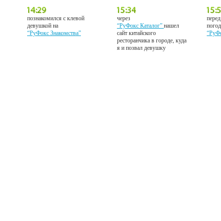
познакомился с клевой
через
перед
девушкой на
“РуФокс Каталог”
нашел
погод
“РуФокс Знакомства”
сайт китайского
“РуФ
ресторанчика в городе, куда
я и позвал девушку