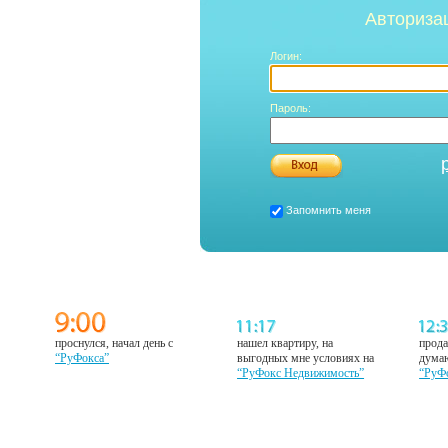
Авториза
Логин:
Пароль:
Запомнить меня
проснулся, начал день с
нашел квартиру, на
прода
“РуФокса”
выгодных мне условиях на
думаю
“РуФокс Недвижимость”
“РуФ