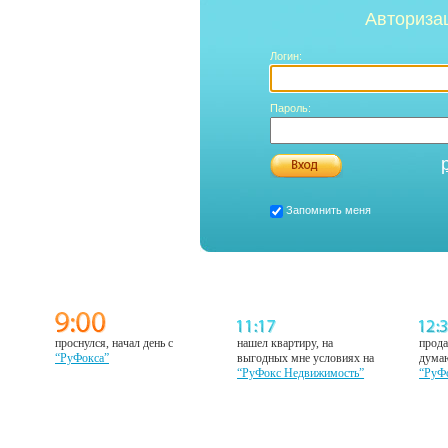
Авториза
Логин:
Пароль:
Запомнить меня
проснулся, начал день с
нашел квартиру, на
прода
“РуФокса”
выгодных мне условиях на
думаю
“РуФокс Недвижимость”
“РуФ