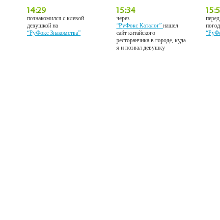
познакомился с клевой
через
перед
девушкой на
“РуФокс Каталог”
нашел
погод
“РуФокс Знакомства”
сайт китайского
“РуФ
ресторанчика в городе, куда
я и позвал девушку