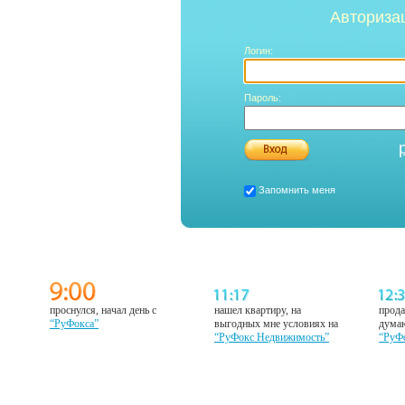
Авториза
Логин:
Пароль:
Запомнить меня
проснулся, начал день с
нашел квартиру, на
прода
“РуФокса”
выгодных мне условиях на
думаю
“РуФокс Недвижимость”
“РуФ