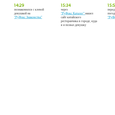
познакомился с клевой
через
перед
девушкой на
“РуФокс Каталог”
нашел
погод
“РуФокс Знакомства”
сайт китайского
“РуФ
ресторанчика в городе, куда
я и позвал девушку