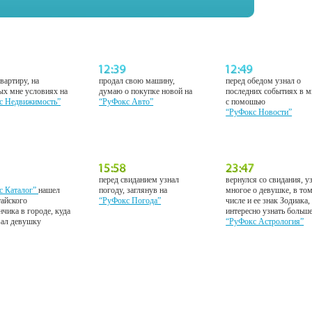
вартиру, на
продал свою машину,
перед обедом узнал о
ых мне условиях на
думаю о покупке новой на
последних событиях в м
с Недвижимость”
“РуФокс Авто”
с помошью
“РуФокс Новости”
перед свиданием узнал
вернулся со свидания, у
с Каталог”
нашел
погоду, заглянув на
многое о девушке, в то
тайского
“РуФокс Погода”
числе и ее знак Зодиака,
нчика в городе, куда
интересно узнать больш
вал девушку
“РуФокс Астрология”