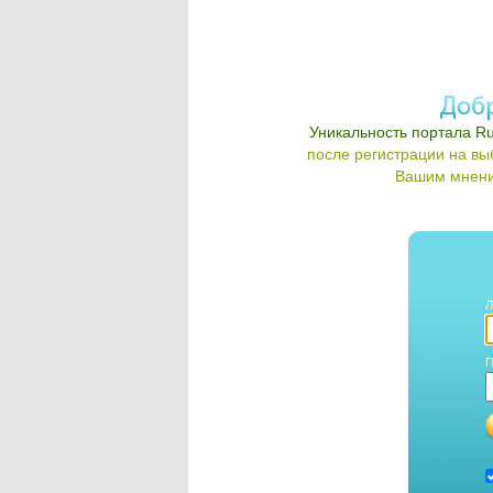
Уникальность портала Ru
после регистрации на в
Вашим мнени
Л
П