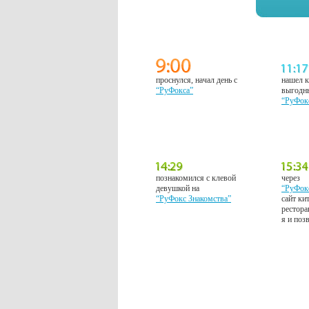
проснулся, начал день с
нашел к
“РуФокса”
выгодн
“РуФок
познакомился с клевой
через
девушкой на
“РуФок
“РуФокс Знакомства”
сайт ки
рестора
я и поз