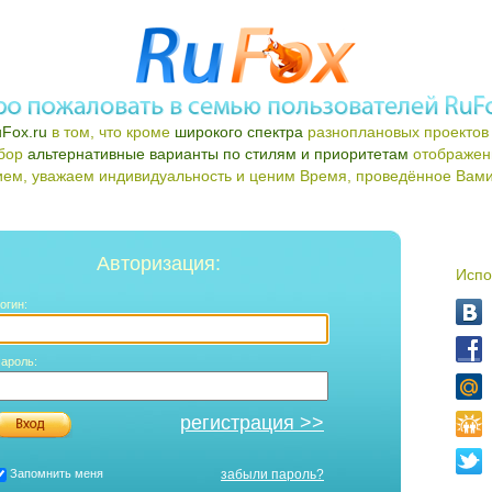
Fox.ru
в том, что кроме
широкого спектра
разноплановых проектов 
ыбор
альтернативные варианты по стилям и приоритетам
отображен
ем, уважаем индивидуальность и ценим Время, проведённое Вами 
Авторизация:
Испо
огин:
ароль:
регистрация >>
Запомнить меня
забыли пароль?