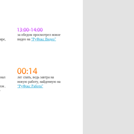
за обедом просмотрел новое
ире,
видео на
“РуФокс Видео”
знал
лег спать, ведь завтра на
м
новую работу, найденную на
 хм..
“РуФокс Работа”
е