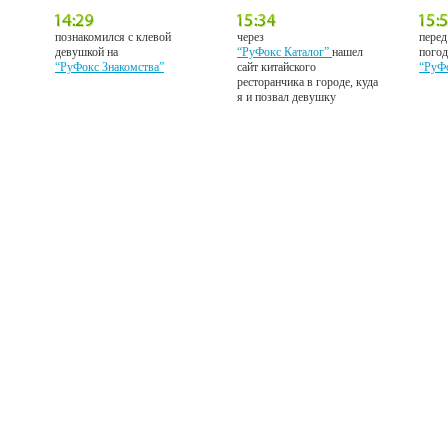
познакомился с клевой
через
перед
девушкой на
“РуФокс Каталог”
нашел
погод
“РуФокс Знакомства”
сайт китайского
“РуФ
ресторанчика в городе, куда
я и позвал девушку