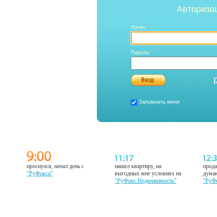
Авториза
Логин:
Пароль:
Запомнить меня
проснулся, начал день с
нашел квартиру, на
прода
“РуФокса”
выгодных мне условиях на
думаю
“РуФокс Недвижимость”
“РуФ