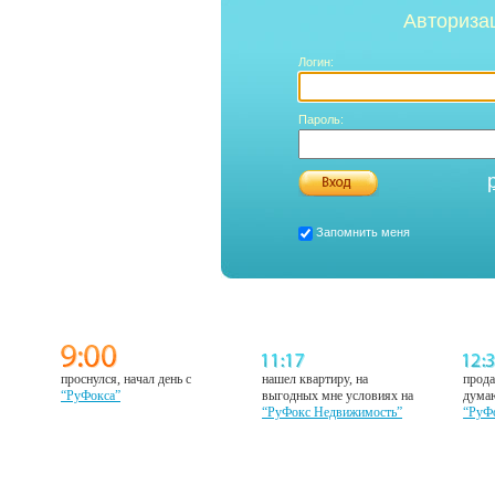
Авториза
Логин:
Пароль:
Запомнить меня
проснулся, начал день с
нашел квартиру, на
прода
“РуФокса”
выгодных мне условиях на
думаю
“РуФокс Недвижимость”
“РуФ