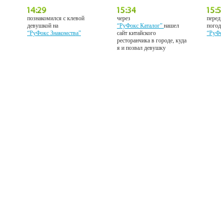
познакомился с клевой
через
перед
девушкой на
“РуФокс Каталог”
нашел
погод
“РуФокс Знакомства”
сайт китайского
“РуФ
ресторанчика в городе, куда
я и позвал девушку