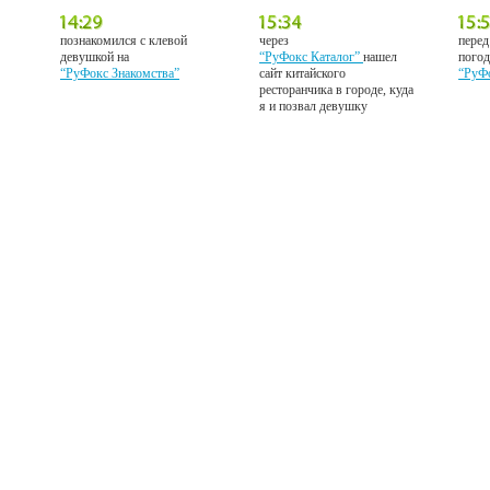
познакомился с клевой
через
перед
девушкой на
“РуФокс Каталог”
нашел
погод
“РуФокс Знакомства”
сайт китайского
“РуФ
ресторанчика в городе, куда
я и позвал девушку