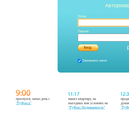
Авториза
Логин:
Пароль:
Запомнить меня
проснулся, начал день с
нашел квартиру, на
прода
“РуФокса”
выгодных мне условиях на
думаю
“РуФокс Недвижимость”
“РуФ