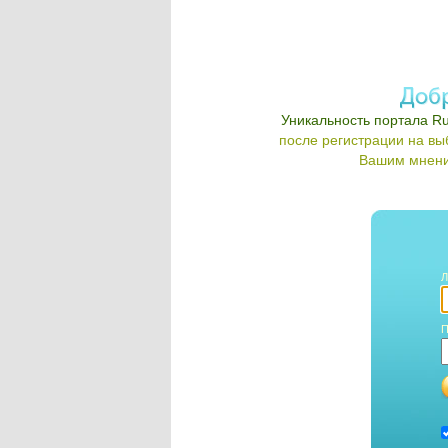
Уникальность портала Ru
после регистрации на в
Вашим мнени
Л
П