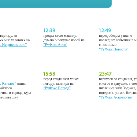
вартиру, на
продал свою машину,
перед обедом узнал о
ых мне условиях на
думаю о покупке новой на
последних событиях в м
с Недвижимость”
“РуФокс Авто”
с помошью
“РуФокс Новости”
перед свиданием узнал
вернулся со свидания, у
с Каталог”
нашел
погоду, заглянув на
многое о девушке, в то
тайского
“РуФокс Погода”
числе и ее знак Зодиака,
нчика в городе, куда
интересно узнать больш
вал девушку
“РуФокс Астрология”