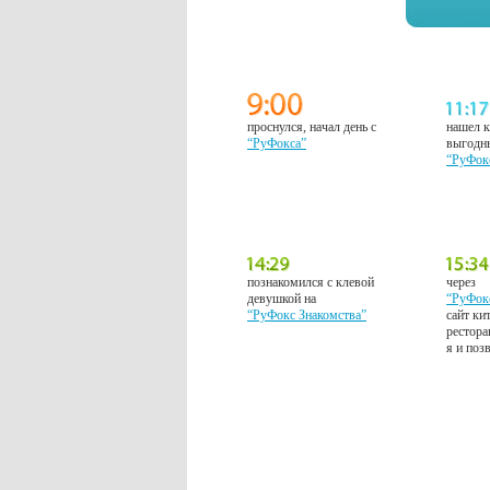
проснулся, начал день с
нашел к
“РуФокса”
выгодн
“РуФок
познакомился с клевой
через
девушкой на
“РуФок
“РуФокс Знакомства”
сайт ки
рестора
я и поз