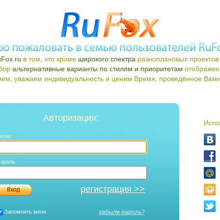
Fox.ru
в том, что кроме
широкого спектра
разноплановых проектов 
ыбор
альтернативные варианты по стилям и приоритетам
отображен
ем, уважаем индивидуальность и ценим Время, проведённое Вами 
Авторизация:
Испо
огин:
ароль:
регистрация >>
Запомнить меня
забыли пароль?