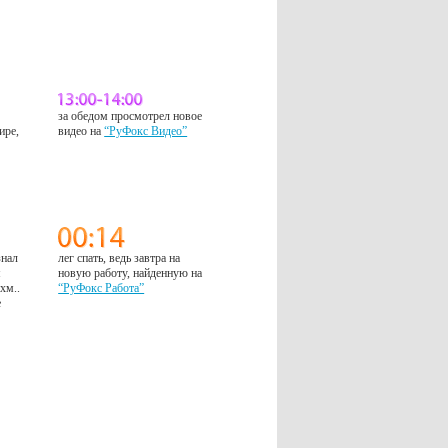
за обедом просмотрел новое
ире,
видео на
“РуФокс Видео”
знал
лег спать, ведь завтра на
м
новую работу, найденную на
 хм..
“РуФокс Работа”
е