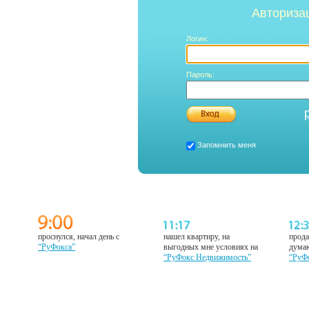
Авториза
Логин:
Пароль:
Запомнить меня
проснулся, начал день с
нашел квартиру, на
прода
“РуФокса”
выгодных мне условиях на
думаю
“РуФокс Недвижимость”
“РуФ