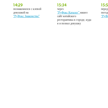
познакомился с клевой
через
перед
девушкой на
“РуФокс Каталог”
нашел
погод
“РуФокс Знакомства”
сайт китайского
“РуФ
ресторанчика в городе, куда
я и позвал девушку