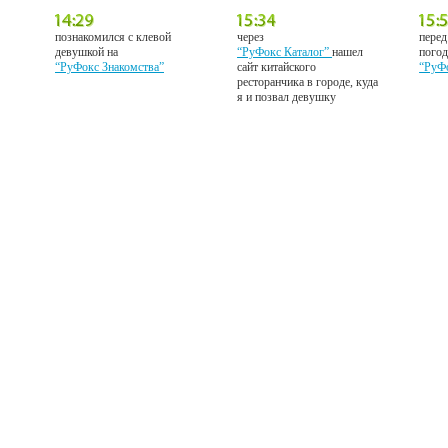
познакомился с клевой
через
перед
девушкой на
“РуФокс Каталог”
нашел
погод
“РуФокс Знакомства”
сайт китайского
“РуФ
ресторанчика в городе, куда
я и позвал девушку