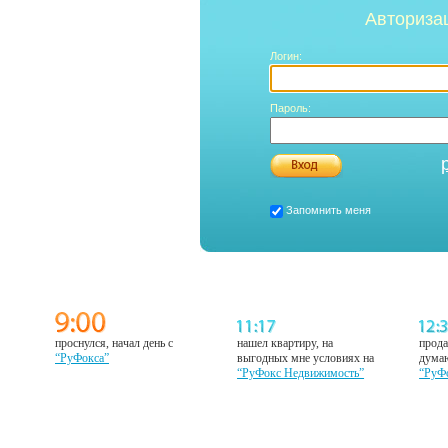
Авториза
Логин:
Пароль:
Запомнить меня
проснулся, начал день с
нашел квартиру, на
прода
“РуФокса”
выгодных мне условиях на
думаю
“РуФокс Недвижимость”
“РуФ