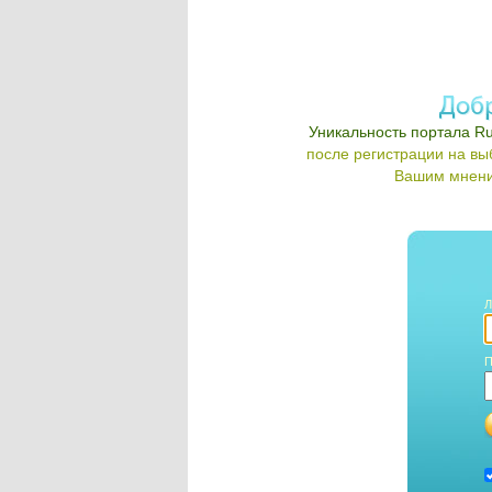
Уникальность портала Ru
после регистрации на в
Вашим мнени
Л
П