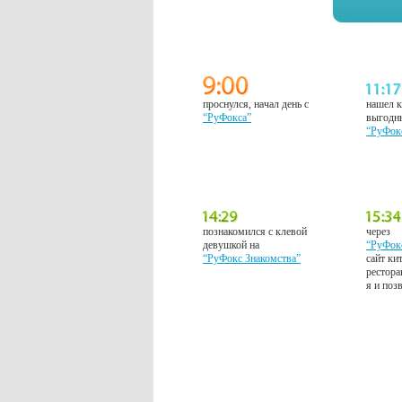
проснулся, начал день с
нашел к
“РуФокса”
выгодн
“РуФок
познакомился с клевой
через
девушкой на
“РуФок
“РуФокс Знакомства”
сайт ки
рестора
я и поз