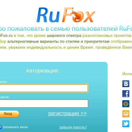
Fox.ru
в том, что кроме
широкого спектра
разноплановых проектов 
ыбор
альтернативные варианты по стилям и приоритетам
отображен
ем, уважаем индивидуальность и ценим Время, проведённое Вами 
Авторизация:
Испо
огин:
ароль:
регистрация >>
Запомнить меня
забыли пароль?