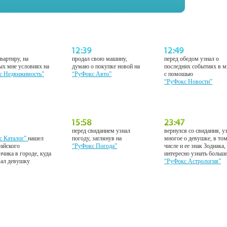
вартиру, на
продал свою машину,
перед обедом узнал о
ых мне условиях на
думаю о покупке новой на
последних событиях в м
с Недвижимость”
“РуФокс Авто”
с помошью
“РуФокс Новости”
перед свиданием узнал
вернулся со свидания, у
с Каталог”
нашел
погоду, заглянув на
многое о девушке, в то
тайского
“РуФокс Погода”
числе и ее знак Зодиака,
нчика в городе, куда
интересно узнать больш
вал девушку
“РуФокс Астрология”