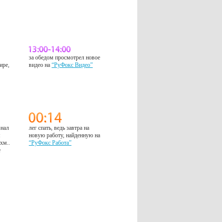
за обедом просмотрел новое
ире,
видео на
“РуФокс Видео”
знал
лег спать, ведь завтра на
м
новую работу, найденную на
 хм..
“РуФокс Работа”
е