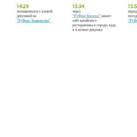
познакомился с клевой
через
перед
девушкой на
“РуФокс Каталог”
нашел
погод
“РуФокс Знакомства”
сайт китайского
“РуФ
ресторанчика в городе, куда
я и позвал девушку