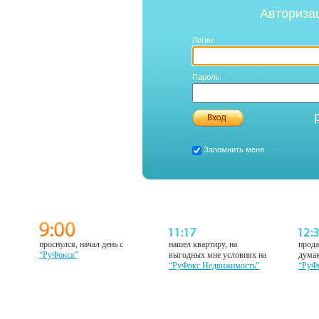
Авториза
Логин:
Пароль:
Запомнить меня
проснулся, начал день с
нашел квартиру, на
прода
“РуФокса”
выгодных мне условиях на
думаю
“РуФокс Недвижимость”
“РуФ