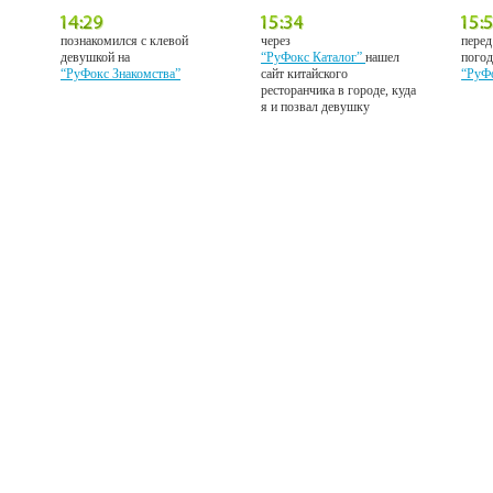
познакомился с клевой
через
перед
девушкой на
“РуФокс Каталог”
нашел
погод
“РуФокс Знакомства”
сайт китайского
“РуФ
ресторанчика в городе, куда
я и позвал девушку