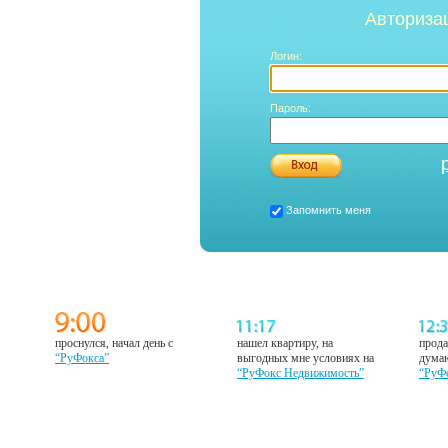
Авториза
Логин:
Пароль:
Запомнить меня
проснулся, начал день с
нашел квартиру, на
прода
“РуФокса”
выгодных мне условиях на
думаю
“РуФокс Недвижимость”
“РуФ