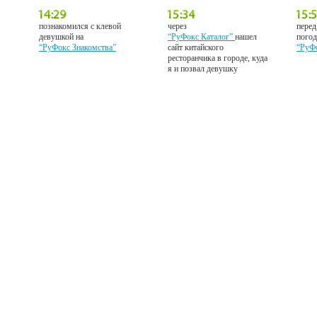
познакомился с клевой
через
перед
девушкой на
“РуФокс Каталог”
нашел
погод
“РуФокс Знакомства”
сайт китайского
“РуФ
ресторанчика в городе, куда
я и позвал девушку