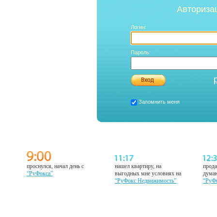
Авториза
Логин:
Пароль:
Запомнить меня
проснулся, начал день с
нашел квартиру, на
прода
“РуФокса”
выгодных мне условиях на
думаю
“РуФокс Недвижимость”
“РуФ