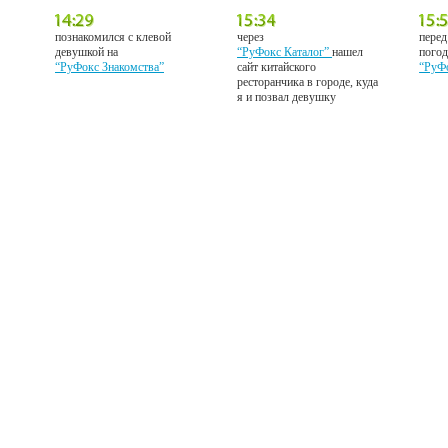
познакомился с клевой
через
перед
девушкой на
“РуФокс Каталог”
нашел
погод
“РуФокс Знакомства”
сайт китайского
“РуФ
ресторанчика в городе, куда
я и позвал девушку