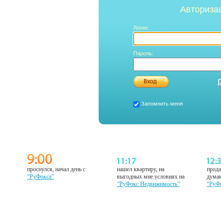
Авториза
Логин:
Пароль:
Запомнить меня
проснулся, начал день с
нашел квартиру, на
прода
“РуФокса”
выгодных мне условиях на
думаю
“РуФокс Недвижимость”
“РуФ