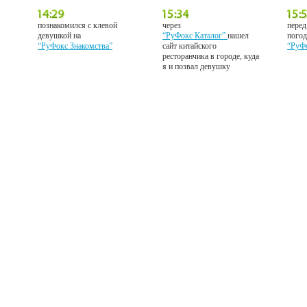
познакомился с клевой
через
перед
девушкой на
“РуФокс Каталог”
нашел
погод
“РуФокс Знакомства”
сайт китайского
“РуФ
ресторанчика в городе, куда
я и позвал девушку