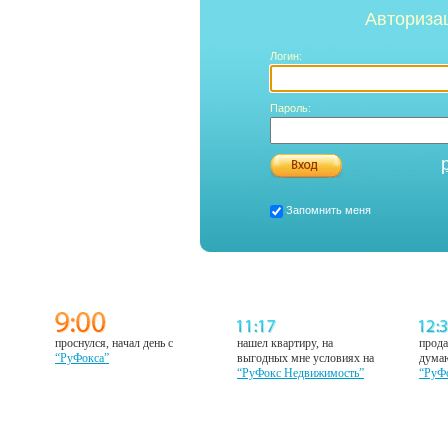
Авториза
Логин:
Пароль:
Запомнить меня
проснулся, начал день с
нашел квартиру, на
прода
“РуФокса”
выгодных мне условиях на
думаю
“РуФокс Недвижимость”
“РуФ