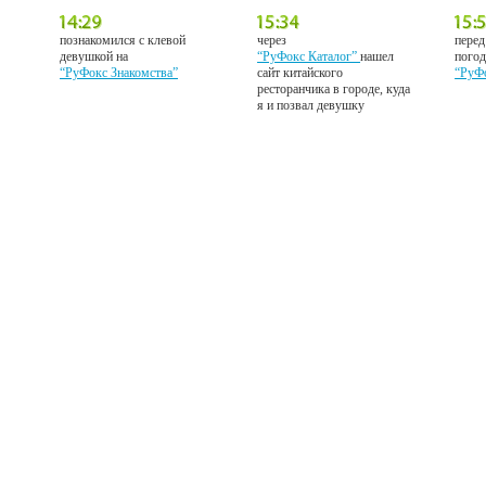
познакомился с клевой
через
перед
девушкой на
“РуФокс Каталог”
нашел
погод
“РуФокс Знакомства”
сайт китайского
“РуФ
ресторанчика в городе, куда
я и позвал девушку