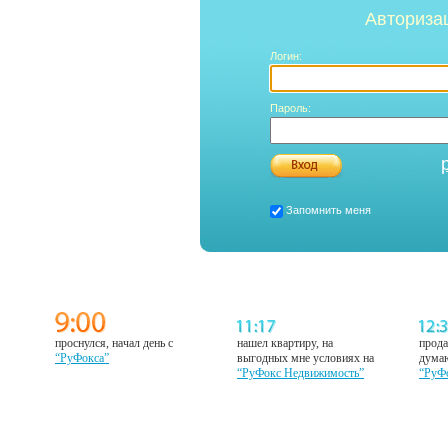
Авториза
Логин:
Пароль:
Запомнить меня
проснулся, начал день с
нашел квартиру, на
прода
“РуФокса”
выгодных мне условиях на
думаю
“РуФокс Недвижимость”
“РуФ