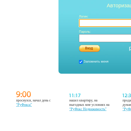
Авториза
Логин:
Пароль:
Запомнить меня
проснулся, начал день с
нашел квартиру, на
прода
“РуФокса”
выгодных мне условиях на
думаю
“РуФокс Недвижимость”
“РуФ