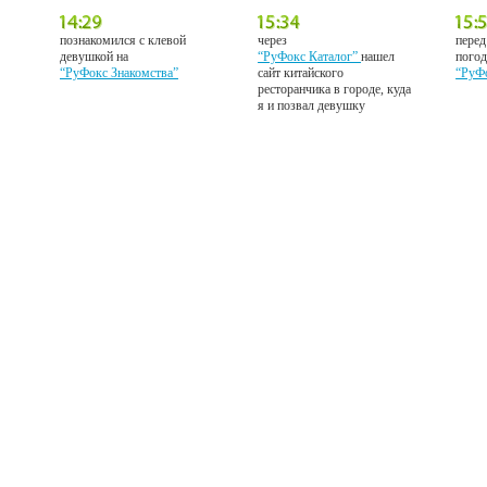
познакомился с клевой
через
перед
девушкой на
“РуФокс Каталог”
нашел
погод
“РуФокс Знакомства”
сайт китайского
“РуФ
ресторанчика в городе, куда
я и позвал девушку