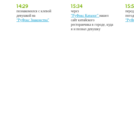
познакомился с клевой
через
перед
девушкой на
“РуФокс Каталог”
нашел
погод
“РуФокс Знакомства”
сайт китайского
“РуФ
ресторанчика в городе, куда
я и позвал девушку