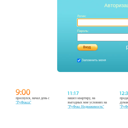
Авториза
Логин:
Пароль:
Запомнить меня
проснулся, начал день с
нашел квартиру, на
прода
“РуФокса”
выгодных мне условиях на
думаю
“РуФокс Недвижимость”
“РуФ