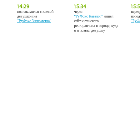
познакомился с клевой
через
перед
девушкой на
“РуФокс Каталог”
нашел
погод
“РуФокс Знакомства”
сайт китайского
“РуФ
ресторанчика в городе, куда
я и позвал девушку