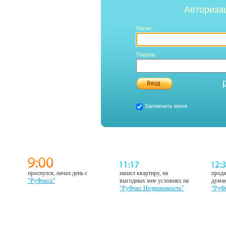
Авториза
Логин:
Пароль:
Запомнить меня
проснулся, начал день с
нашел квартиру, на
прода
“РуФокса”
выгодных мне условиях на
думаю
“РуФокс Недвижимость”
“РуФ