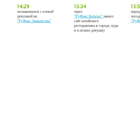
познакомился с клевой
через
перед
девушкой на
“РуФокс Каталог”
нашел
погод
“РуФокс Знакомства”
сайт китайского
“РуФ
ресторанчика в городе, куда
я и позвал девушку