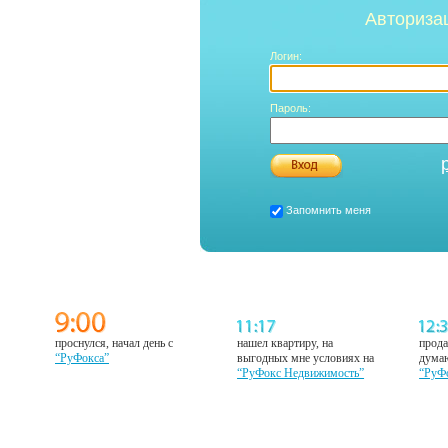
Авториза
Логин:
Пароль:
Запомнить меня
проснулся, начал день с
нашел квартиру, на
прода
“РуФокса”
выгодных мне условиях на
думаю
“РуФокс Недвижимость”
“РуФ