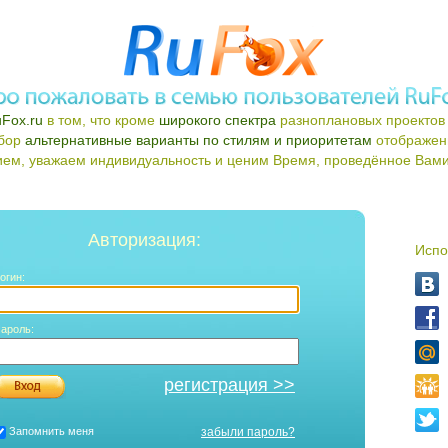
Fox.ru
в том, что кроме
широкого спектра
разноплановых проектов 
ыбор
альтернативные варианты по стилям и приоритетам
отображен
ем, уважаем индивидуальность и ценим Время, проведённое Вами 
Авторизация:
Испо
огин:
ароль:
регистрация >>
Запомнить меня
забыли пароль?