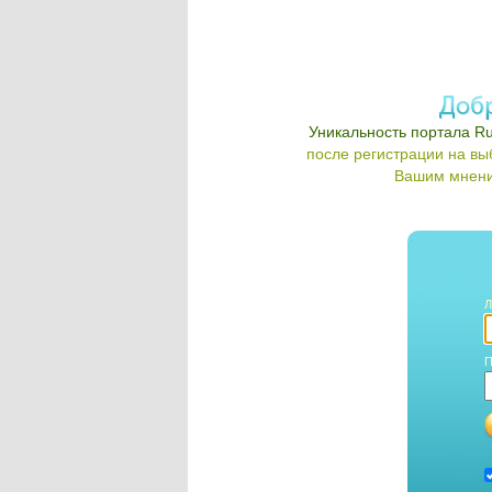
Уникальность портала Ru
после регистрации на в
Вашим мнени
Л
П