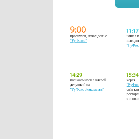
проснулся, начал день с
нашел к
“РуФокса”
выгодн
“РуФок
познакомился с клевой
через
девушкой на
“РуФок
“РуФокс Знакомства”
сайт ки
рестора
я и поз