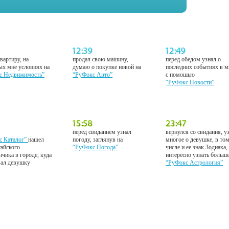
вартиру, на
продал свою машину,
перед обедом узнал о
ых мне условиях на
думаю о покупке новой на
последних событиях в м
с Недвижимость”
“РуФокс Авто”
с помошью
“РуФокс Новости”
перед свиданием узнал
вернулся со свидания, у
с Каталог”
нашел
погоду, заглянув на
многое о девушке, в то
тайского
“РуФокс Погода”
числе и ее знак Зодиака,
нчика в городе, куда
интересно узнать больш
вал девушку
“РуФокс Астрология”