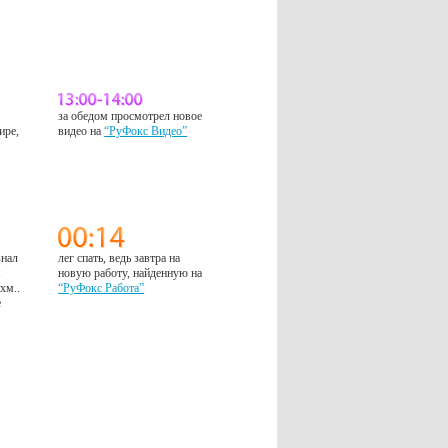
за обедом просмотрел новое
ире,
видео на
“РуФокс Видео”
знал
лег спать, ведь завтра на
м
новую работу, найденную на
 хм..
“РуФокс Работа”
е