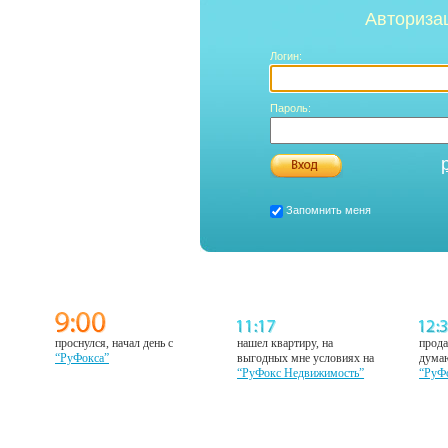
Авториза
Логин:
Пароль:
Запомнить меня
проснулся, начал день с
нашел квартиру, на
прода
“РуФокса”
выгодных мне условиях на
думаю
“РуФокс Недвижимость”
“РуФ