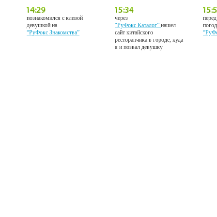
познакомился с клевой
через
перед
девушкой на
“РуФокс Каталог”
нашел
погод
“РуФокс Знакомства”
сайт китайского
“РуФ
ресторанчика в городе, куда
я и позвал девушку