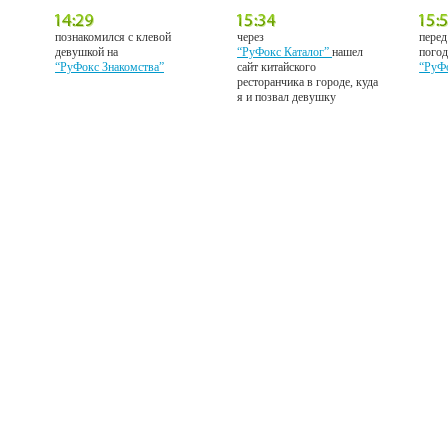
познакомился с клевой
через
перед
девушкой на
“РуФокс Каталог”
нашел
погод
“РуФокс Знакомства”
сайт китайского
“РуФ
ресторанчика в городе, куда
я и позвал девушку