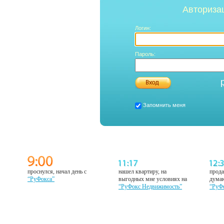
Авториза
Логин:
Пароль:
Запомнить меня
проснулся, начал день с
нашел квартиру, на
прода
“РуФокса”
выгодных мне условиях на
думаю
“РуФокс Недвижимость”
“РуФ