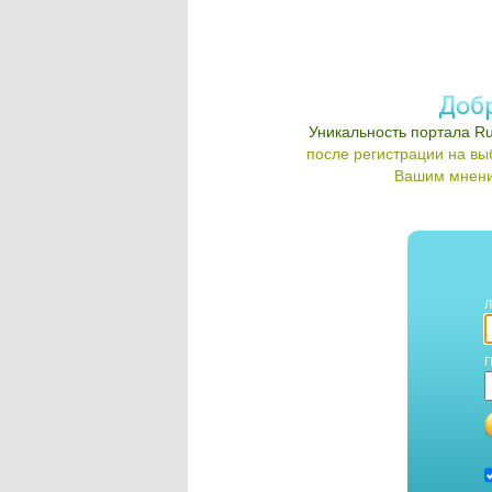
Уникальность портала Ru
после регистрации на в
Вашим мнени
Л
П