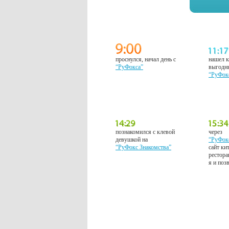
проснулся, начал день с
нашел к
“РуФокса”
выгодн
“РуФок
познакомился с клевой
через
девушкой на
“РуФок
“РуФокс Знакомства”
сайт ки
рестора
я и поз