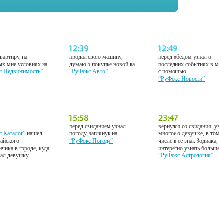
вартиру, на
продал свою машину,
перед обедом узнал о
ых мне условиях на
думаю о покупке новой на
последних событиях в м
с Недвижимость”
“РуФокс Авто”
с помошью
“РуФокс Новости”
перед свиданием узнал
вернулся со свидания, у
с Каталог”
нашел
погоду, заглянув на
многое о девушке, в то
тайского
“РуФокс Погода”
числе и ее знак Зодиака,
нчика в городе, куда
интересно узнать больш
вал девушку
“РуФокс Астрология”