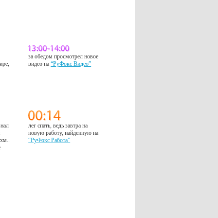
за обедом просмотрел новое
ире,
видео на
“РуФокс Видео”
знал
лег спать, ведь завтра на
м
новую работу, найденную на
 хм..
“РуФокс Работа”
е