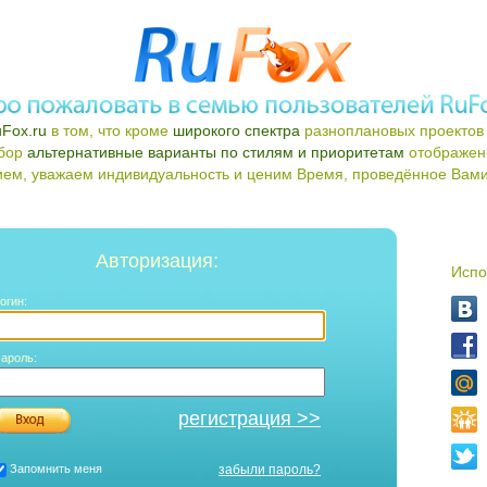
Fox.ru
в том, что кроме
широкого спектра
разноплановых проектов 
ыбор
альтернативные варианты по стилям и приоритетам
отображен
ем, уважаем индивидуальность и ценим Время, проведённое Вами 
Авторизация:
Испо
огин:
ароль:
регистрация >>
Запомнить меня
забыли пароль?