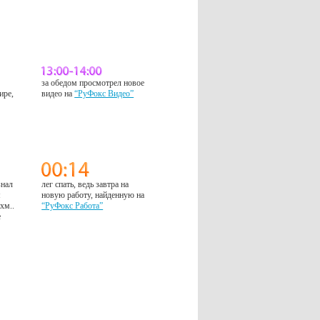
за обедом просмотрел новое
ире,
видео на
“РуФокс Видео”
знал
лег спать, ведь завтра на
м
новую работу, найденную на
 хм..
“РуФокс Работа”
е