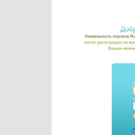
Уникальность портала Ru
после регистрации на в
Вашим мнени
Л
П