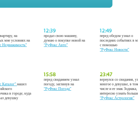
вартиру, на
продал свою машину,
перед обедом узнал о
ых мне условиях на
думаю о покупке новой на
последних событиях в м
с Недвижимость”
“РуФокс Авто”
с помошью
“РуФокс Новости”
перед свиданием узнал
вернулся со свидания, у
с Каталог”
нашел
погоду, заглянув на
многое о девушке, в то
тайского
“РуФокс Погода”
числе и ее знак Зодиака,
нчика в городе, куда
интересно узнать больш
вал девушку
“РуФокс Астрология”