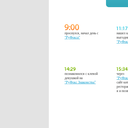
проснулся, начал день с
нашел к
“РуФокса”
выгодн
“РуФок
познакомился с клевой
через
девушкой на
“РуФок
“РуФокс Знакомства”
сайт ки
рестора
я и поз