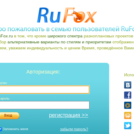
Fox.ru
в том, что кроме
широкого спектра
разноплановых проектов 
ыбор
альтернативные варианты по стилям и приоритетам
отображен
ем, уважаем индивидуальность и ценим Время, проведённое Вами 
Авторизация:
Испо
огин:
ароль:
регистрация >>
Запомнить меня
забыли пароль?