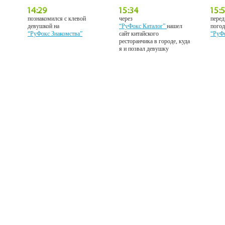
познакомился с клевой
через
перед
девушкой на
“РуФокс Каталог”
нашел
погод
“РуФокс Знакомства”
сайт китайского
“РуФ
ресторанчика в городе, куда
я и позвал девушку