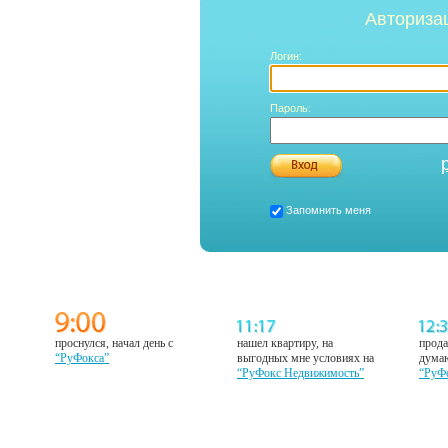
Авториза
Логин:
Пароль:
Запомнить меня
проснулся, начал день с
нашел квартиру, на
прода
“РуФокса”
выгодных мне условиях на
думаю
“РуФокс Недвижимость”
“РуФ