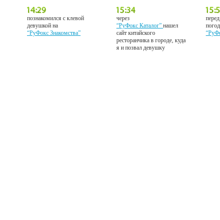
познакомился с клевой
через
перед
девушкой на
“РуФокс Каталог”
нашел
погод
“РуФокс Знакомства”
сайт китайского
“РуФ
ресторанчика в городе, куда
я и позвал девушку