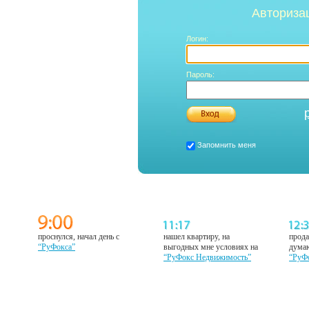
Авториза
Логин:
Пароль:
Запомнить меня
проснулся, начал день с
нашел квартиру, на
прода
“РуФокса”
выгодных мне условиях на
думаю
“РуФокс Недвижимость”
“РуФ