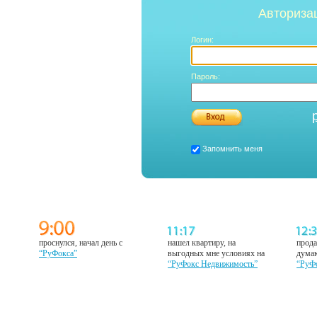
Авториза
Логин:
Пароль:
Запомнить меня
проснулся, начал день с
нашел квартиру, на
прода
“РуФокса”
выгодных мне условиях на
думаю
“РуФокс Недвижимость”
“РуФ