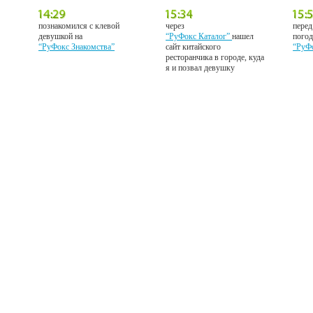
познакомился с клевой
через
перед
девушкой на
“РуФокс Каталог”
нашел
погод
“РуФокс Знакомства”
сайт китайского
“РуФ
ресторанчика в городе, куда
я и позвал девушку