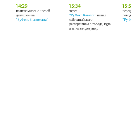
познакомился с клевой
через
перед
девушкой на
“РуФокс Каталог”
нашел
погод
“РуФокс Знакомства”
сайт китайского
“РуФ
ресторанчика в городе, куда
я и позвал девушку