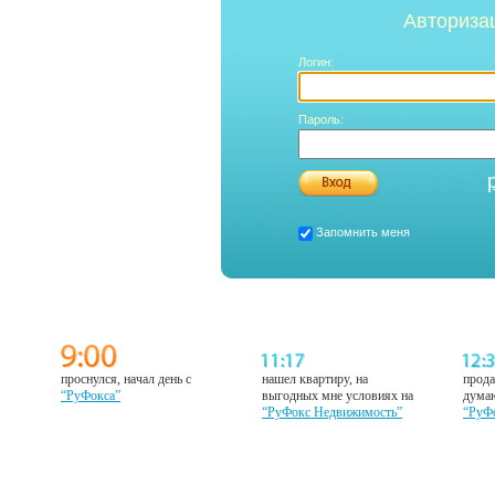
Авториза
Логин:
Пароль:
Запомнить меня
проснулся, начал день с
нашел квартиру, на
прода
“РуФокса”
выгодных мне условиях на
думаю
“РуФокс Недвижимость”
“РуФ