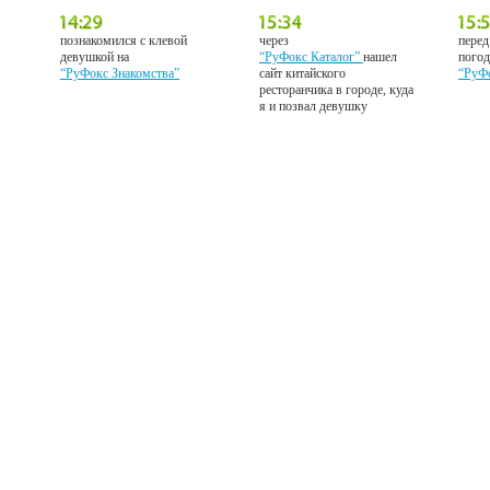
познакомился с клевой
через
перед
девушкой на
“РуФокс Каталог”
нашел
погод
“РуФокс Знакомства”
сайт китайского
“РуФ
ресторанчика в городе, куда
я и позвал девушку