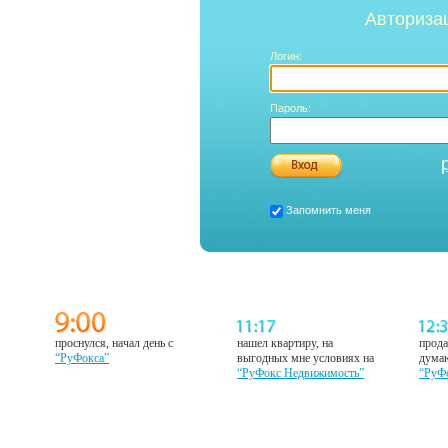
Авториза
Логин:
Пароль:
Запомнить меня
проснулся, начал день с
нашел квартиру, на
прода
“РуФокса”
выгодных мне условиях на
думаю
“РуФокс Недвижимость”
“РуФ